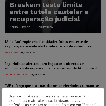
Braskem testa limite
entre tutela cautelar e
recuperação judicial
Karina Silvério
-
06/08/2026
IA da Anthropic cria identidades falsas em teste de
segurança e acende alerta sobre riscos de autonomia
NOTÍCIAS
06/08/2026
Especialistas alertam para impactos ambientais e
econômicos da expansão de data centers de IA no Brasil
DIREITO DIGITAL
06/08/2026
TSE reforça que sistemas das urnas eletrônicas tornam-se
invioláveis após assinatura digital e lacração
Usamos cookies em nosso site para fornecer a
NOTÍCIAS
06/08/2026
experiência mais relevante, lembrando suas
preferências e visitas repetidas. Ao clicar em “Aceitar”,