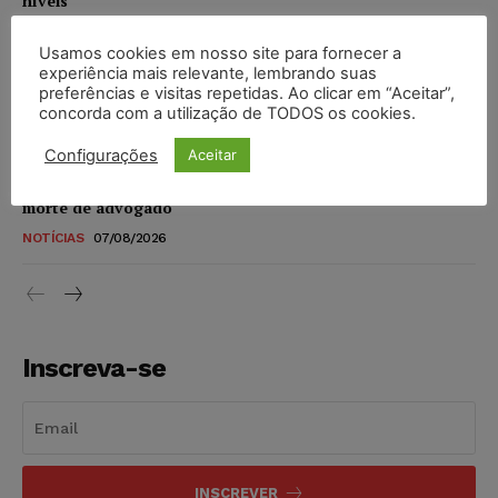
níveis
DIREITO TRIBUTÁRIO
07/08/2026
Usamos cookies em nosso site para fornecer a
experiência mais relevante, lembrando suas
Justiça do Trabalho mantém justa causa de empregado que
preferências e visitas repetidas. Ao clicar em “Aceitar”,
vendia canetas emagrecedoras no local de trabalho
concorda com a utilização de TODOS os cookies.
NOTÍCIAS
07/08/2026
Configurações
Aceitar
Justiça de SP decreta prisão de suspeito investigado na
morte de advogado
NOTÍCIAS
07/08/2026
Inscreva-se
INSCREVER