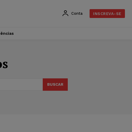
Conta
INSCREVA-SE
dências
os
BUSCAR