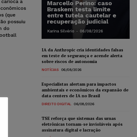
 carioca a
Marcello Perino: caso
 econômicos
Braskem testa limite
entre tutela cautelar e
os (que
recuperação judicial
não possuiu
m do
Karina Silvério
-
06/08/2026
ootball
IA da Anthropic cria identidades falsas
em teste de segurança e acende alerta
sobre riscos de autonomia
NOTÍCIAS
06/08/2026
Especialistas alertam para impactos
ambientais e econômicos da expansão de
data centers de IA no Brasil
DIREITO DIGITAL
06/08/2026
TSE reforça que sistemas das urnas
eletrônicas tornam-se invioláveis após
assinatura digital e lacração