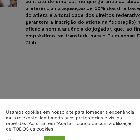
contrato de empréstimo que garantia ao clube
preferência na aquisição de 50% dos direitos
do atleta e a totalidade dos direitos federativ
garantem a inscrição do atleta na federação) 
eficácia sem a anuência do jogador, que, ao fi
empréstimo, se transferiu para o Fluminense F
Club.
Usamos cookies em nosso site para fornecer a experiência
mais relevante, lembrando suas preferências e visitas
repetidas. Ao clicar em “Aceitar”, concorda com a utilização
de TODOS os cookies.