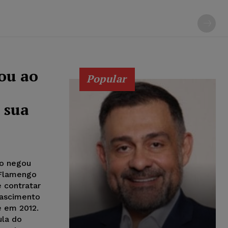
ou ao
Popular
a sua
ho negou
 Flamengo
e contratar
Nascimento
e em 2012.
ula do