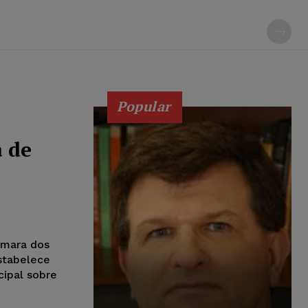
Popular
a de
âmara dos
stabelece
cipal sobre