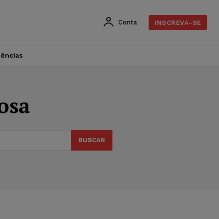
Conta
INSCREVA-SE
dências
iosa
BUSCAR