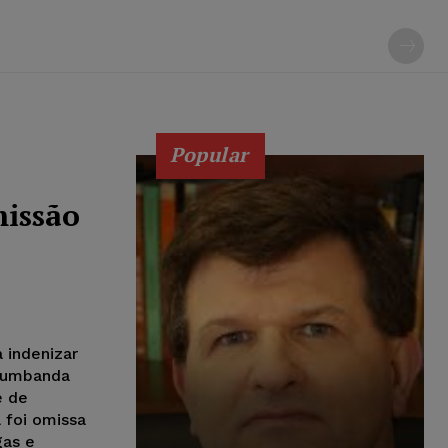
Popular
missão
 indenizar
e umbanda
e de
 foi omissa
gas e