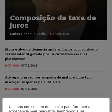
Composição da taxa de
juros
Carlos Henrique Abrão
-
07/08/2026
Meta é alvo de denúncia após anúncios com conteúdo
sexual infantil gerado por IA circularem em suas
plataformas
NOTÍCIAS
07/08/2026
Advogado preso por suspeita de matar o filho tem
inscrição suspensa pela OAB-TO
NOTÍCIAS
07/08/2026
STF amplia isenção de IBS e CBS na compra de veículos
novos para pessoas com deficiência e autistas de todos os
Usamos cookies em nosso site para fornecer a
níveis
experiência mais relevante, lembrando suas