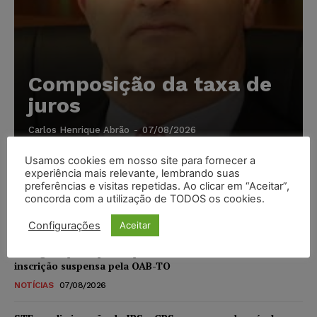
Composição da taxa de
juros
Carlos Henrique Abrão
-
07/08/2026
Usamos cookies em nosso site para fornecer a
Meta é alvo de denúncia após anúncios com conteúdo
experiência mais relevante, lembrando suas
sexual infantil gerado por IA circularem em suas
preferências e visitas repetidas. Ao clicar em “Aceitar”,
concorda com a utilização de TODOS os cookies.
plataformas
NOTÍCIAS
07/08/2026
Configurações
Aceitar
Advogado preso por suspeita de matar o filho tem
inscrição suspensa pela OAB-TO
NOTÍCIAS
07/08/2026