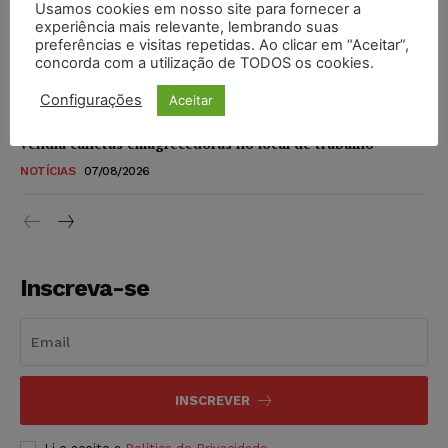
Usamos cookies em nosso site para fornecer a
STF amplia isenção de IBS e CBS na compra de veículos
experiência mais relevante, lembrando suas
novos para pessoas com deficiência e autistas de todos os
preferências e visitas repetidas. Ao clicar em “Aceitar”,
níveis
concorda com a utilização de TODOS os cookies.
DIREITO TRIBUTÁRIO
07/08/2026
Configurações
Aceitar
Justiça do Trabalho mantém justa causa de empregado que
vendia canetas emagrecedoras no local de trabalho
NOTÍCIAS
07/08/2026
Inscreva-se
INSCREVER