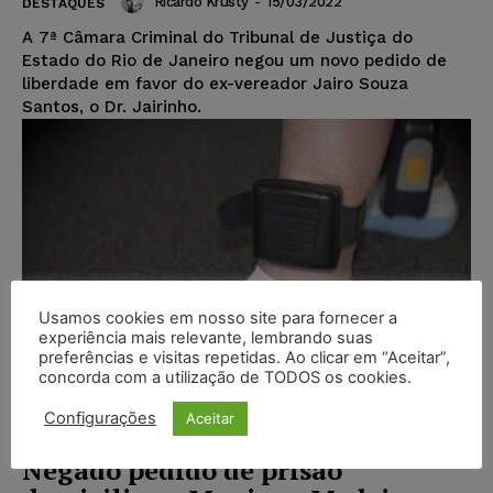
Ricardo Krusty
-
15/03/2022
DESTAQUES
A 7ª Câmara Criminal do Tribunal de Justiça do
Estado do Rio de Janeiro negou um novo pedido de
liberdade em favor do ex-vereador Jairo Souza
Santos, o Dr. Jairinho.
Usamos cookies em nosso site para fornecer a
experiência mais relevante, lembrando suas
preferências e visitas repetidas. Ao clicar em “Aceitar”,
concorda com a utilização de TODOS os cookies.
Configurações
Aceitar
Negado pedido de prisão