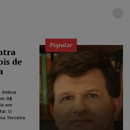
Popular
ntra
ois de
a
 ônibus
 em R$
ais em
ar. O
la Terceira