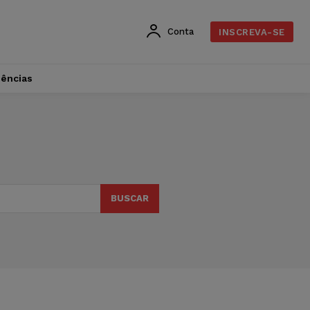
Conta
INSCREVA-SE
dências
BUSCAR