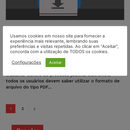
Manipule facilmente seus
documentos para PDF
Usamos cookies em nosso site para fornecer a
experiência mais relevante, lembrando suas
preferências e visitas repetidas. Ao clicar em “Aceitar”,
Aedrons
-
05/03/2018
NOTÍCIAS
concorda com a utilização de TODOS os cookies.
O Portal Juristas desenvolveu uma ferramenta de PDF
Configurações
Aceitar
inédita no Brasil para facilitar o manejo de todos os
documentos de um Processo Judicial Eletrônico. Para
trabalhar dentro do processo judicial eletrônico,
todos os usuários devem saber utilizar o formato de
arquivo do tipo PDF...
1
2