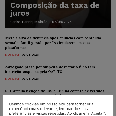
Composição da taxa de
juros
Carlos Henrique Abrão
-
07/08/2026
Meta é alvo de denúncia após anúncios com conteúdo
sexual infantil gerado por IA circularem em suas
plataformas
NOTÍCIAS
07/08/2026
Advogado preso por suspeita de matar o filho tem
inscrição suspensa pela OAB-TO
NOTÍCIAS
07/08/2026
STF amplia isenção de IBS e CBS na compra de veículos
novos para pessoas com deficiência e autistas de todos os
níveis
Usamos cookies em nosso site para fornecer a
DIREITO TRIBUTÁRIO
07/08/2026
experiência mais relevante, lembrando suas
preferências e visitas repetidas. Ao clicar em “Aceitar”,