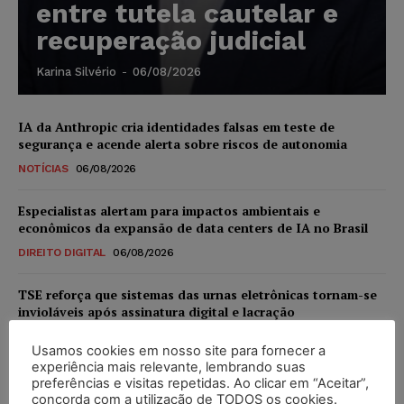
entre tutela cautelar e
recuperação judicial
Karina Silvério
-
06/08/2026
IA da Anthropic cria identidades falsas em teste de
segurança e acende alerta sobre riscos de autonomia
NOTÍCIAS
06/08/2026
Especialistas alertam para impactos ambientais e
econômicos da expansão de data centers de IA no Brasil
DIREITO DIGITAL
06/08/2026
TSE reforça que sistemas das urnas eletrônicas tornam-se
invioláveis após assinatura digital e lacração
NOTÍCIAS
06/08/2026
Usamos cookies em nosso site para fornecer a
experiência mais relevante, lembrando suas
STF inicia julgamento sobre constitucionalidade da
preferências e visitas repetidas. Ao clicar em “Aceitar”,
proibição dos jogos de azar no Brasil
concorda com a utilização de TODOS os cookies.