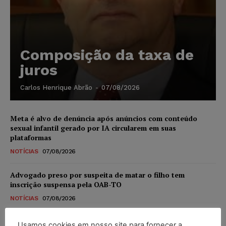
Composição da taxa de
juros
Carlos Henrique Abrão
-
07/08/2026
Meta é alvo de denúncia após anúncios com conteúdo
sexual infantil gerado por IA circularem em suas
plataformas
NOTÍCIAS
07/08/2026
Advogado preso por suspeita de matar o filho tem
inscrição suspensa pela OAB-TO
NOTÍCIAS
07/08/2026
STF amplia isenção de IBS e CBS na compra de veículos
Usamos cookies em nosso site para fornecer a