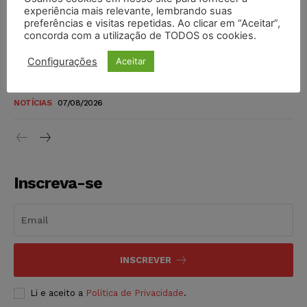
novos para pessoas com deficiência e autistas de todos os
experiência mais relevante, lembrando suas
níveis
preferências e visitas repetidas. Ao clicar em “Aceitar”,
concorda com a utilização de TODOS os cookies.
DIREITO TRIBUTÁRIO
07/08/2026
Configurações
Aceitar
Justiça do Trabalho mantém justa causa de empregado que
vendia canetas emagrecedoras no local de trabalho
NOTÍCIAS
07/08/2026
Inscreva-se
INSCREVER
Li e aceito a
Política de Privacidade
.