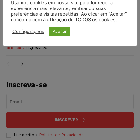
Usamos cookies em nosso site para fornecer a
TSE reforça que sistemas das urnas eletrônicas tornam-se
experiência mais relevante, lembrando suas
invioláveis após assinatura digital e lacração
preferências e visitas repetidas. Ao clicar em “Aceitar”,
concorda com a utilização de TODOS os cookies.
NOTÍCIAS
06/08/2026
Configurações
Aceitar
STF inicia julgamento sobre constitucionalidade da
proibição dos jogos de azar no Brasil
NOTÍCIAS
06/08/2026
Inscreva-se
INSCREVER
Li e aceito a
Política de Privacidade
.