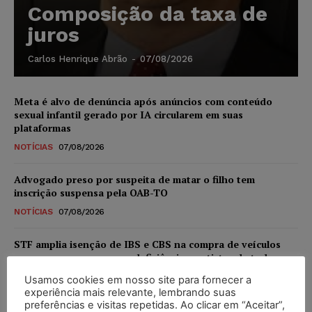
Composição da taxa de
juros
Carlos Henrique Abrão
-
07/08/2026
Meta é alvo de denúncia após anúncios com conteúdo
sexual infantil gerado por IA circularem em suas
plataformas
NOTÍCIAS
07/08/2026
Advogado preso por suspeita de matar o filho tem
inscrição suspensa pela OAB-TO
NOTÍCIAS
07/08/2026
STF amplia isenção de IBS e CBS na compra de veículos
novos para pessoas com deficiência e autistas de todos os
níveis
Usamos cookies em nosso site para fornecer a
DIREITO TRIBUTÁRIO
07/08/2026
experiência mais relevante, lembrando suas
preferências e visitas repetidas. Ao clicar em “Aceitar”,