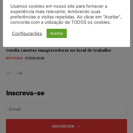
Usamos cookies em nosso site para fornecer a
STF amplia isenção de IBS e CBS na compra de veículos
experiência mais relevante, lembrando suas
novos para pessoas com deficiência e autistas de todos os
preferências e visitas repetidas. Ao clicar em “Aceitar”,
concorda com a utilização de TODOS os cookies.
níveis
DIREITO TRIBUTÁRIO
07/08/2026
Configurações
Aceitar
Justiça do Trabalho mantém justa causa de empregado que
vendia canetas emagrecedoras no local de trabalho
NOTÍCIAS
07/08/2026
Inscreva-se
INSCREVER