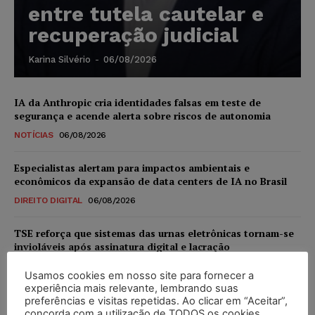
entre tutela cautelar e
recuperação judicial
Karina Silvério
-
06/08/2026
IA da Anthropic cria identidades falsas em teste de
segurança e acende alerta sobre riscos de autonomia
NOTÍCIAS
06/08/2026
Especialistas alertam para impactos ambientais e
econômicos da expansão de data centers de IA no Brasil
DIREITO DIGITAL
06/08/2026
TSE reforça que sistemas das urnas eletrônicas tornam-se
invioláveis após assinatura digital e lacração
NOTÍCIAS
06/08/2026
Usamos cookies em nosso site para fornecer a
experiência mais relevante, lembrando suas
STF inicia julgamento sobre constitucionalidade da
preferências e visitas repetidas. Ao clicar em “Aceitar”,
proibição dos jogos de azar no Brasil
concorda com a utilização de TODOS os cookies.