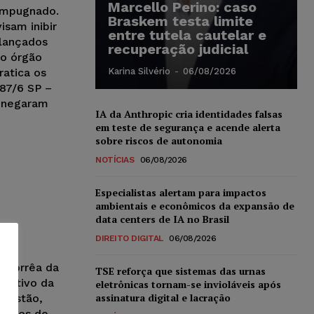
Marcello Perino: caso
 impugnado.
Braskem testa limite
sam inibir
entre tutela cautelar e
 lançados
recuperação judicial
do órgão
ratica os
Karina Silvério
-
06/08/2026
987/6 SP –
, negaram
IA da Anthropic cria identidades falsas
em teste de segurança e acende alerta
sobre riscos de autonomia
NOTÍCIAS
06/08/2026
Especialistas alertam para impactos
ambientais e econômicos da expansão de
data centers de IA no Brasil
DIREITO DIGITAL
06/08/2026
o Corrêa da
TSE reforça que sistemas das urnas
portivo da
eletrônicas tornam-se invioláveis após
assinatura digital e lacração
 Gestão,
rtigos de