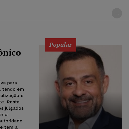
Popular
ônico
iva para
, tendo em
calização e
te. Resta
os julgados
erior
 autoridade
ue tem a