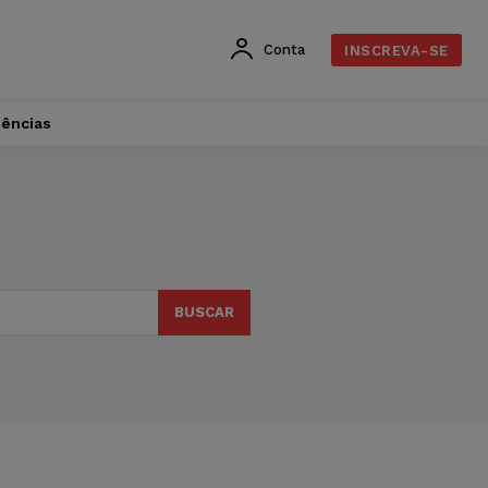
Conta
INSCREVA-SE
dências
BUSCAR