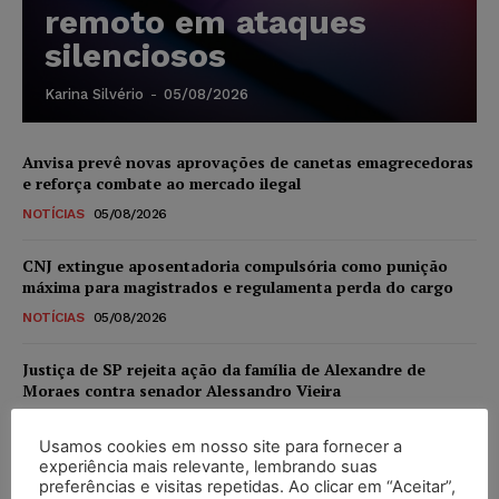
remoto em ataques
silenciosos
Karina Silvério
-
05/08/2026
Anvisa prevê novas aprovações de canetas emagrecedoras
e reforça combate ao mercado ilegal
NOTÍCIAS
05/08/2026
CNJ extingue aposentadoria compulsória como punição
máxima para magistrados e regulamenta perda do cargo
NOTÍCIAS
05/08/2026
Justiça de SP rejeita ação da família de Alexandre de
Moraes contra senador Alessandro Vieira
NOTÍCIAS
05/08/2026
Usamos cookies em nosso site para fornecer a
experiência mais relevante, lembrando suas
Conselho Nacional de Justiça determina afastamento da
preferências e visitas repetidas. Ao clicar em “Aceitar”,
juíza Gabriela Hardt por dois anos