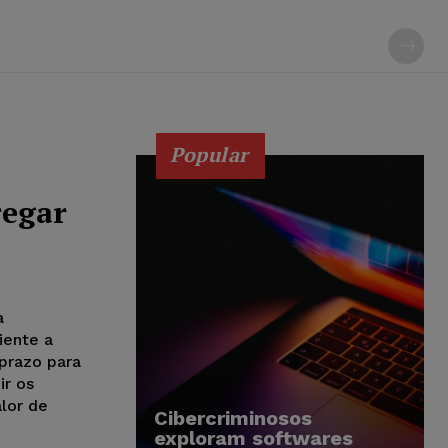
Popular
regar
a
iente a
 prazo para
ir os
alor de
Cibercriminosos
exploram softwares