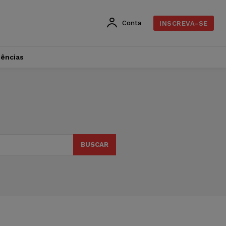
Conta
INSCREVA-SE
dências
BUSCAR