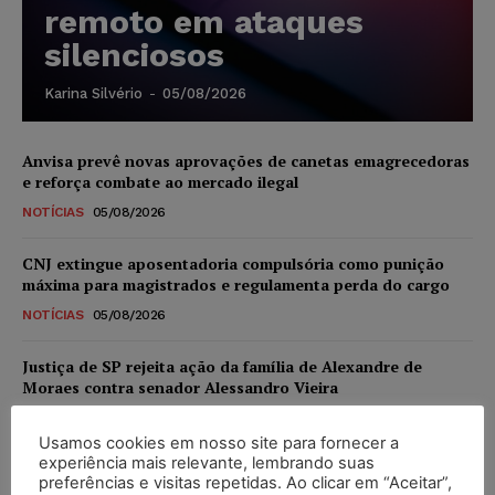
remoto em ataques
silenciosos
Karina Silvério
-
05/08/2026
Anvisa prevê novas aprovações de canetas emagrecedoras
e reforça combate ao mercado ilegal
NOTÍCIAS
05/08/2026
CNJ extingue aposentadoria compulsória como punição
máxima para magistrados e regulamenta perda do cargo
NOTÍCIAS
05/08/2026
Justiça de SP rejeita ação da família de Alexandre de
Moraes contra senador Alessandro Vieira
NOTÍCIAS
05/08/2026
Usamos cookies em nosso site para fornecer a
experiência mais relevante, lembrando suas
Conselho Nacional de Justiça determina afastamento da
preferências e visitas repetidas. Ao clicar em “Aceitar”,
juíza Gabriela Hardt por dois anos