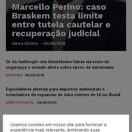
Marcello Perino: caso
Braskem testa limite
entre tutela cautelar e
recuperação judicial
Karina Silvério
-
06/08/2026
IA da Anthropic cria identidades falsas em teste de
segurança e acende alerta sobre riscos de autonomia
NOTÍCIAS
06/08/2026
Especialistas alertam para impactos ambientais e
econômicos da expansão de data centers de IA no Brasil
DIREITO DIGITAL
06/08/2026
TSE reforça que sistemas das urnas eletrônicas tornam-se
invioláveis após assinatura digital e lacração
Usamos cookies em nosso site para fornecer a
experiência mais relevante, lembrando suas
NOTÍCIAS
06/08/2026