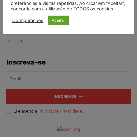
preferências e visitas repetidas. Ao clicar em “Aceitar”,
concorda com a utilização de TODOS os cookies.
STF inicia julgamento sobre constitucionalidade da
proibição dos jogos de azar no Brasil
Configurações
Aceitar
NOTÍCIAS
06/08/2026
Inscreva-se
INSCREVER
Li e aceito a
Política de Privacidade
.