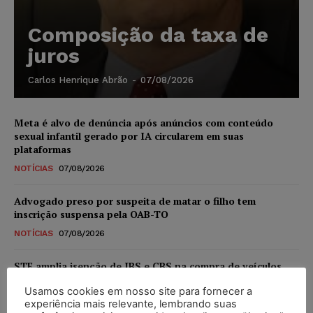
Composição da taxa de
juros
Carlos Henrique Abrão
-
07/08/2026
Meta é alvo de denúncia após anúncios com conteúdo
sexual infantil gerado por IA circularem em suas
plataformas
NOTÍCIAS
07/08/2026
Advogado preso por suspeita de matar o filho tem
inscrição suspensa pela OAB-TO
NOTÍCIAS
07/08/2026
STF amplia isenção de IBS e CBS na compra de veículos
novos para pessoas com deficiência e autistas de todos os
Usamos cookies em nosso site para fornecer a
níveis
experiência mais relevante, lembrando suas
DIREITO TRIBUTÁRIO
07/08/2026