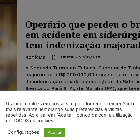
Operário que perdeu o b
em acidente em siderúrg
tem indenização majora
Juristas
-
22/03/2020
NOTÍCIAS
A Segunda Turma do Tribunal Superior do Trab
majorou para R$ 200.000,00 (duzentos mil reais
da indenização devida a empregado da Siderúr
Ibérica do Pará S. A., de Marabá (PA), que tev
totalmente esmagado em um acidente de trab
Usamos cookies em nosso site para fornecer a experiência
mais relevante, lembrando suas preferências e visitas
repetidas. Ao clicar em “Aceitar”, concorda com a utilização
de TODOS os cookies.
Configurações
Aceitar