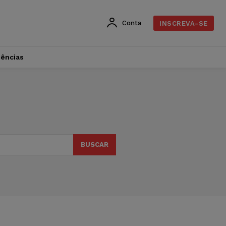
Conta
INSCREVA-SE
dências
BUSCAR