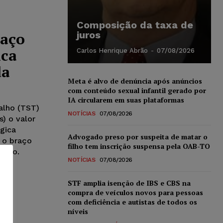
Composição da taxa de
raço
juros
ica
Carlos Henrique Abrão
-
07/08/2026
da
Meta é alvo de denúncia após anúncios
com conteúdo sexual infantil gerado por
IA circularem em suas plataformas
alho (TST)
NOTÍCIAS
07/08/2026
) o valor
gica
Advogado preso por suspeita de matar o
e o braço
filho tem inscrição suspensa pela OAB-TO
alho.
NOTÍCIAS
07/08/2026
STF amplia isenção de IBS e CBS na
compra de veículos novos para pessoas
com deficiência e autistas de todos os
níveis