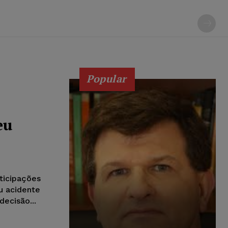
Popular
eu
rticipações
u acidente
decisão...