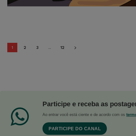
1
2
3
...
12
Participe e receba as postagen
Ao entrar você está ciente e de acordo com os
term
PARTICIPE DO CANAL