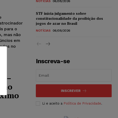
NOTÍCIAS
06/08/2026
STF inicia julgamento sobre
e
constitucionalidade da proibição dos
atrocinador
jogos de azar no Brasil
is para o
NOTÍCIAS
06/08/2026
o, mas não
anúncios em
cados no
Inscreva-se
a –
a no
INSCREVER
óximo
Li e aceito a
Política de Privacidade
.