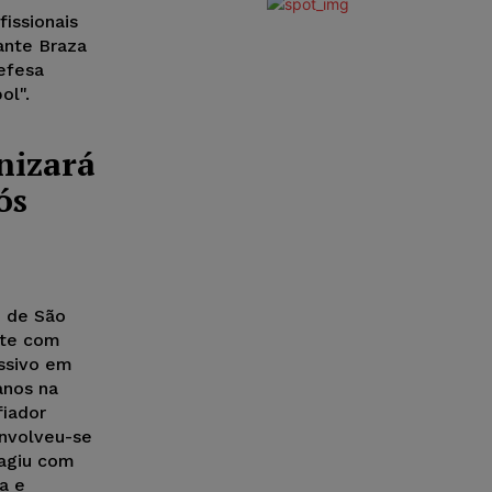
fissionais
ante Braza
Defesa
ol".
nizará
ós
o de São
nte com
essivo em
anos na
fiador
envolveu-se
agiu com
a e