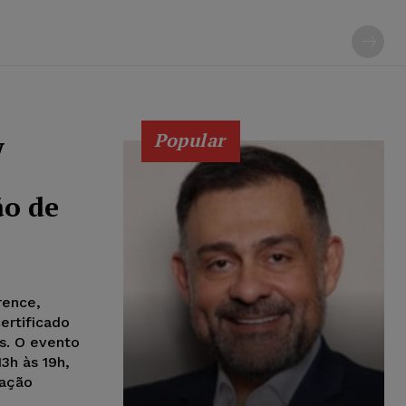
Popular
w
ão de
rence,
ertificado
as. O evento
13h às 19h,
pação