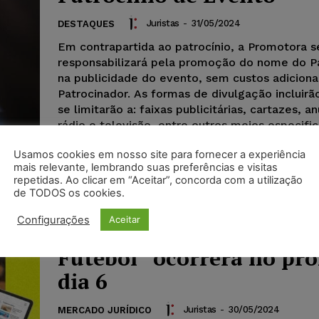
Juristas
-
31/05/2024
DESTAQUES
Em contrapartida ao patrocínio, a Promotora s
responsabilizará pela promoção do nome do P
na publicidade do evento, sem custos adiciona
Patrocinador. As formas de divulgação incluirã
se limitarão a: faixas publicitárias, cartazes, 
rádio e televisão, entre outros meios especifi
contrato.
Usamos cookies em nosso site para fornecer a experiência
mais relevante, lembrando suas preferências e visitas
repetidas. Ao clicar em “Aceitar”, concorda com a utilização
de TODOS os cookies.
Evento “Defesa Financeir
Configurações
Aceitar
Prevenção de Insolvênci
Futebol” ocorrerá no pr
dia 6
Juristas
-
30/05/2024
MERCADO JURÍDICO