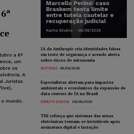
Marcello Perino: caso
Braskem testa limite
 6ª
entre tutela cautelar e
recuperação judicial
ce
Karina Silvério
-
06/08/2026
IA da Anthropic cria identidades falsas
em teste de segurança e acende alerta
tubro a 6ª
sobre riscos de autonomia
rence, um
sobre os
NOTÍCIAS
06/08/2026
olvência. A
l Juristas
Especialistas alertam para impactos
live),
ambientais e econômicos da expansão de
data centers de IA no Brasil
o o mundo.
DIREITO DIGITAL
06/08/2026
TSE reforça que sistemas das urnas
eletrônicas tornam-se invioláveis após
assinatura digital e lacração