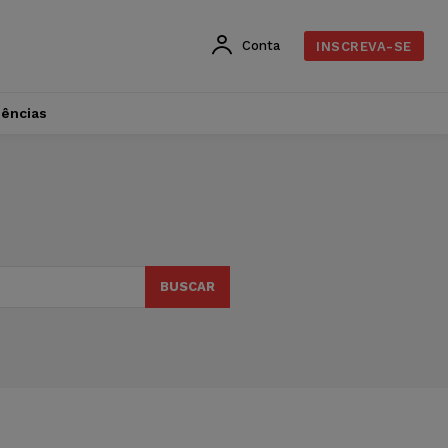
Conta
INSCREVA-SE
dências
BUSCAR