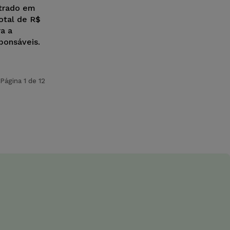
strado em
otal de R$
a a
ponsáveis.
Página 1 de 12