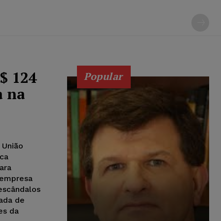
$ 124
Popular
a na
 União
ca
ara
, empresa
escândalos
sada de
es da