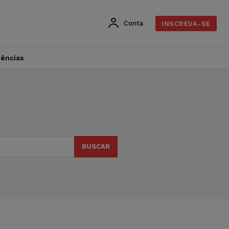
Conta
INSCREVA-SE
dências
BUSCAR