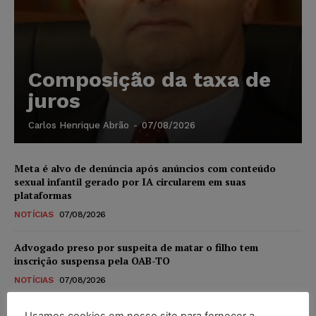
Composição da taxa de
juros
Carlos Henrique Abrão
-
07/08/2026
Meta é alvo de denúncia após anúncios com conteúdo
sexual infantil gerado por IA circularem em suas
plataformas
NOTÍCIAS
07/08/2026
Advogado preso por suspeita de matar o filho tem
inscrição suspensa pela OAB-TO
NOTÍCIAS
07/08/2026
STF amplia isenção de IBS e CBS na compra de veículos