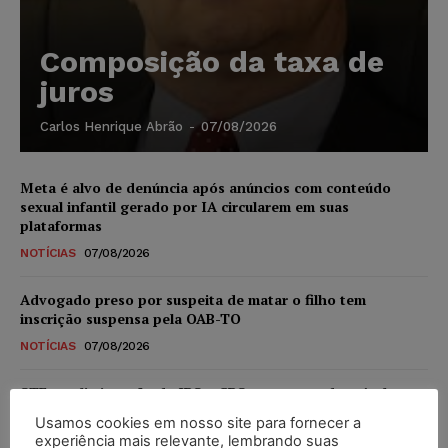
Composição da taxa de
juros
Carlos Henrique Abrão
-
07/08/2026
Meta é alvo de denúncia após anúncios com conteúdo
sexual infantil gerado por IA circularem em suas
plataformas
NOTÍCIAS
07/08/2026
Advogado preso por suspeita de matar o filho tem
inscrição suspensa pela OAB-TO
NOTÍCIAS
07/08/2026
STF amplia isenção de IBS e CBS na compra de veículos
novos para pessoas com deficiência e autistas de todos os
Usamos cookies em nosso site para fornecer a
níveis
experiência mais relevante, lembrando suas