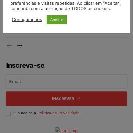
preferências e visitas repetidas. Ao clicar em “Aceitar”,
DIREITO TRIBUTÁRIO
07/08/2026
concorda com a utilização de TODOS os cookies.
Justiça do Trabalho mantém justa causa de empregado que
Configurações
Aceitar
vendia canetas emagrecedoras no local de trabalho
NOTÍCIAS
07/08/2026
Inscreva-se
INSCREVER
Li e aceito a
Política de Privacidade
.