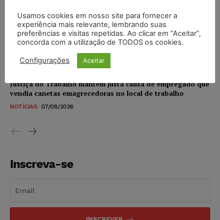
NOTÍCIAS
07/08/2026
Usamos cookies em nosso site para fornecer a
experiência mais relevante, lembrando suas
STF amplia isenção de IBS e CBS na compra de veículos
preferências e visitas repetidas. Ao clicar em “Aceitar”,
novos para pessoas com deficiência e autistas de todos os
concorda com a utilização de TODOS os cookies.
níveis
Configurações
Aceitar
DIREITO TRIBUTÁRIO
07/08/2026
Justiça do Trabalho mantém justa causa de empregado que
vendia canetas emagrecedoras no local de trabalho
NOTÍCIAS
07/08/2026
Inscreva-se
INSCREVER