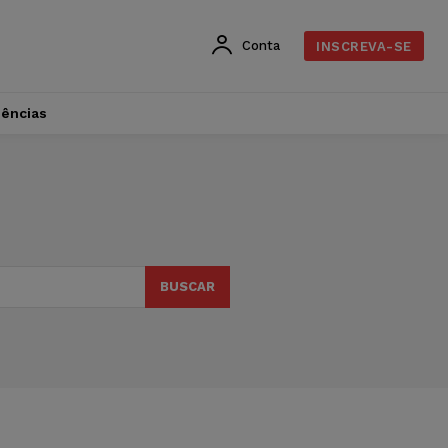
Conta
INSCREVA-SE
dências
BUSCAR