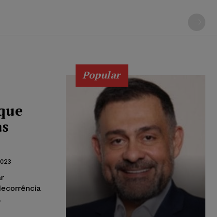
Popular
 que
as
2023
r
decorrência
.