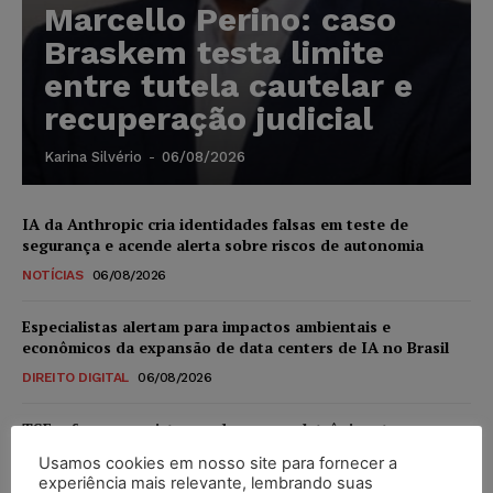
Marcello Perino: caso
Braskem testa limite
entre tutela cautelar e
recuperação judicial
Karina Silvério
-
06/08/2026
IA da Anthropic cria identidades falsas em teste de
segurança e acende alerta sobre riscos de autonomia
NOTÍCIAS
06/08/2026
Especialistas alertam para impactos ambientais e
econômicos da expansão de data centers de IA no Brasil
DIREITO DIGITAL
06/08/2026
TSE reforça que sistemas das urnas eletrônicas tornam-se
invioláveis após assinatura digital e lacração
Usamos cookies em nosso site para fornecer a
NOTÍCIAS
06/08/2026
experiência mais relevante, lembrando suas