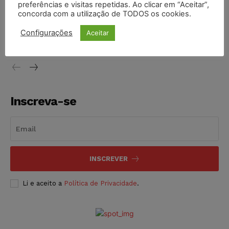
preferências e visitas repetidas. Ao clicar em “Aceitar”,
concorda com a utilização de TODOS os cookies.
STF inicia julgamento sobre constitucionalidade da
proibição dos jogos de azar no Brasil
Configurações
Aceitar
NOTÍCIAS
06/08/2026
Inscreva-se
INSCREVER
Li e aceito a
Política de Privacidade
.