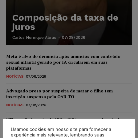
Composição da taxa de
juros
Carlos Henrique Abrão
-
07/08/2026
Meta é alvo de denúncia após anúncios com conteúdo
sexual infantil gerado por IA circularem em suas
plataformas
NOTÍCIAS
07/08/2026
Advogado preso por suspeita de matar o filho tem
inscrição suspensa pela OAB-TO
NOTÍCIAS
07/08/2026
STF amplia isenção de IBS e CBS na compra de veículos
novos para pessoas com deficiência e autistas de todos os
Usamos cookies em nosso site para fornecer a
níveis
experiência mais relevante, lembrando suas