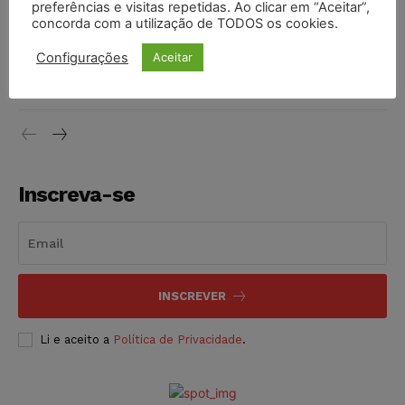
DIREITO TRIBUTÁRIO
07/08/2026
preferências e visitas repetidas. Ao clicar em “Aceitar”,
concorda com a utilização de TODOS os cookies.
Justiça do Trabalho mantém justa causa de empregado que
Configurações
Aceitar
vendia canetas emagrecedoras no local de trabalho
NOTÍCIAS
07/08/2026
Inscreva-se
INSCREVER
Li e aceito a
Política de Privacidade
.