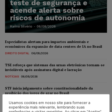
teste de segurança e
acende alerta sobre
riscos de autonomia
Karina Silvério
-
06/08/2026
Especialistas alertam para impactos ambientais e
econômicos da expansão de data centers de IA no Brasil
DIREITO DIGITAL
06/08/2026
TSE reforça que sistemas das urnas eletrônicas tornam-se
invioláveis após assinatura digital e lacração
NOTÍCIAS
06/08/2026
STF inicia julgamento sobre constitucionalidade da
proibição dos jogos de azar no Brasil
NOTÍCIAS
06/08/2026
Usamos cookies em nosso site para fornecer a
experiência mais relevante, lembrando suas
Projeto proíbe venda de vapes para nascidos a partir de
preferências e visitas repetidas. Ao clicar em “Aceitar”,