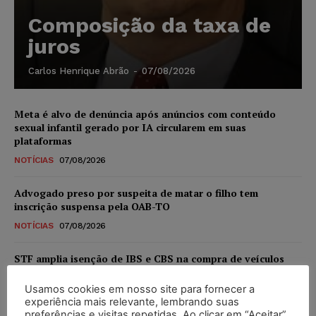
Composição da taxa de
juros
Carlos Henrique Abrão
-
07/08/2026
Meta é alvo de denúncia após anúncios com conteúdo
sexual infantil gerado por IA circularem em suas
plataformas
NOTÍCIAS
07/08/2026
Advogado preso por suspeita de matar o filho tem
inscrição suspensa pela OAB-TO
NOTÍCIAS
07/08/2026
STF amplia isenção de IBS e CBS na compra de veículos
novos para pessoas com deficiência e autistas de todos os
níveis
Usamos cookies em nosso site para fornecer a
experiência mais relevante, lembrando suas
DIREITO TRIBUTÁRIO
07/08/2026
preferências e visitas repetidas. Ao clicar em “Aceitar”,