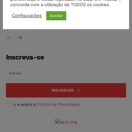
concorda com a utilização de TODOS os cookies.
Justiça do Trabalho mantém justa causa de empregado que
vendia canetas emagrecedoras no local de trabalho
Configurações
Aceitar
NOTÍCIAS
07/08/2026
Inscreva-se
INSCREVER
Li e aceito a
Política de Privacidade
.