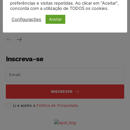
preferências e visitas repetidas. Ao clicar em “Aceitar”,
concorda com a utilização de TODOS os cookies.
STF inicia julgamento sobre constitucionalidade da
proibição dos jogos de azar no Brasil
Configurações
Aceitar
NOTÍCIAS
06/08/2026
Inscreva-se
INSCREVER
Li e aceito a
Política de Privacidade
.