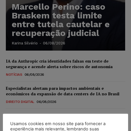
Marcello Perino: caso
Braskem testa limite
entre tutela cautelar e
recuperação judicial
Karina Silvério
-
06/08/2026
IA da Anthropic cria identidades falsas em teste de
segurança e acende alerta sobre riscos de autonomia
NOTÍCIAS
06/08/2026
Especialistas alertam para impactos ambientais e
econômicos da expansão de data centers de IA no Brasil
DIREITO DIGITAL
06/08/2026
TSE reforça que sistemas das urnas eletrônicas tornam-se
invioláveis após assinatura digital e lacração
Usamos cookies em nosso site para fornecer a
experiência mais relevante, lembrando suas
NOTÍCIAS
06/08/2026