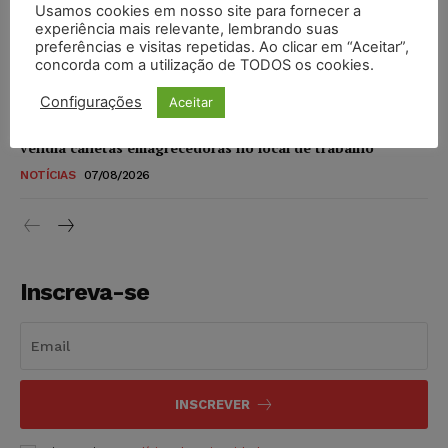
Usamos cookies em nosso site para fornecer a
STF amplia isenção de IBS e CBS na compra de veículos
experiência mais relevante, lembrando suas
novos para pessoas com deficiência e autistas de todos os
preferências e visitas repetidas. Ao clicar em “Aceitar”,
níveis
concorda com a utilização de TODOS os cookies.
DIREITO TRIBUTÁRIO
07/08/2026
Configurações
Aceitar
Justiça do Trabalho mantém justa causa de empregado que
vendia canetas emagrecedoras no local de trabalho
NOTÍCIAS
07/08/2026
Inscreva-se
INSCREVER