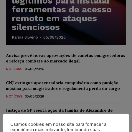
legítimos para instalar
ferramentas de acesso
remoto em ataques
silenciosos
Karina Silvério
-
05/08/2026
Anvisa prevê novas aprovações de canetas emagrecedoras
e reforça combate ao mercado ilegal
NOTÍCIAS
05/08/2026
CNJ extingue aposentadoria compulsória como punição
máxima para magistrados e regulamenta perda do cargo
NOTÍCIAS
05/08/2026
Justiça de SP rejeita ação da família de Alexandre de
Moraes contra senador Alessandro Vieira
Usamos cookies em nosso site para fornecer a
NOTÍCIAS
05/08/2026
experiência mais relevante, lembrando suas