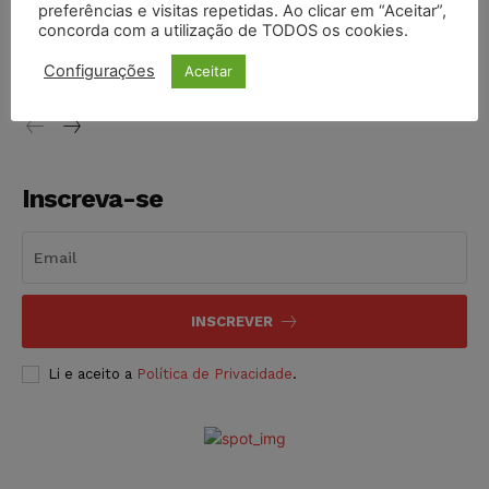
preferências e visitas repetidas. Ao clicar em “Aceitar”,
Conselho Nacional de Justiça determina afastamento da
concorda com a utilização de TODOS os cookies.
juíza Gabriela Hardt por dois anos
Configurações
Aceitar
NOTÍCIAS
05/08/2026
Inscreva-se
INSCREVER
Li e aceito a
Política de Privacidade
.