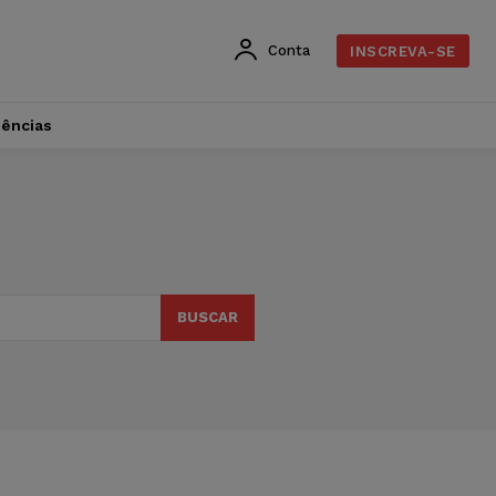
Conta
INSCREVA-SE
dências
BUSCAR