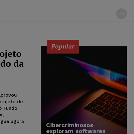
Popular
ojeto
ndo da
 aprovou
projeto de
do Fundo
a,
egue agora
Cibercriminosos
exploram softwares