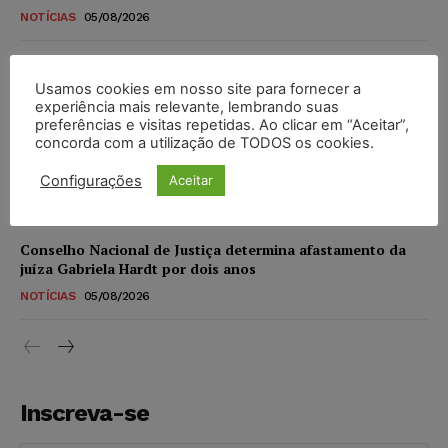
NOTÍCIAS
05/08/2026
CNJ extingue aposentadoria compulsória como punição
máxima para magistrados e regulamenta perda do cargo
Usamos cookies em nosso site para fornecer a
experiência mais relevante, lembrando suas
NOTÍCIAS
05/08/2026
preferências e visitas repetidas. Ao clicar em “Aceitar”,
concorda com a utilização de TODOS os cookies.
Justiça de SP rejeita ação da família de Alexandre de
Moraes contra senador Alessandro Vieira
Configurações
Aceitar
NOTÍCIAS
05/08/2026
Conselho Nacional de Justiça determina afastamento da
juíza Gabriela Hardt por dois anos
NOTÍCIAS
05/08/2026
Inscreva-se