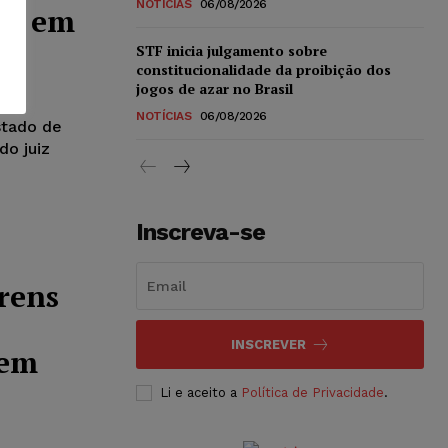
NOTÍCIAS
06/08/2026
do em
STF inicia julgamento sobre
constitucionalidade da proibição dos
jogos de azar no Brasil
NOTÍCIAS
06/08/2026
stado de
o juiz
Inscreva-se
rens
INSCREVER
mem
Li e aceito a
Política de Privacidade
.