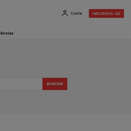
Conta
INSCREVA-SE
dências
BUSCAR