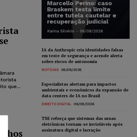
Marcello Perino: caso
Braskem testa limite
entre tutela cautelar e
recuperação judicial
ista
Karina Silvério
-
06/08/2026
se
IA da Anthropic cria identidades falsas
em teste de segurança e acende alerta
sobre riscos de autonomia
NOTÍCIAS
06/08/2026
Câmara
torista
Especialistas alertam para impactos
to que...
ambientais e econômicos da expansão de
data centers de IA no Brasil
DIREITO DIGITAL
06/08/2026
TSE reforça que sistemas das urnas
eletrônicas tornam-se invioláveis após
assinatura digital e lacração
filhos