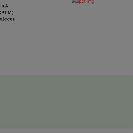
is.A
(CPTM)
faleceu