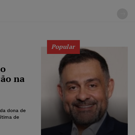
Popular
do
cão na
 da dona de
ítima de