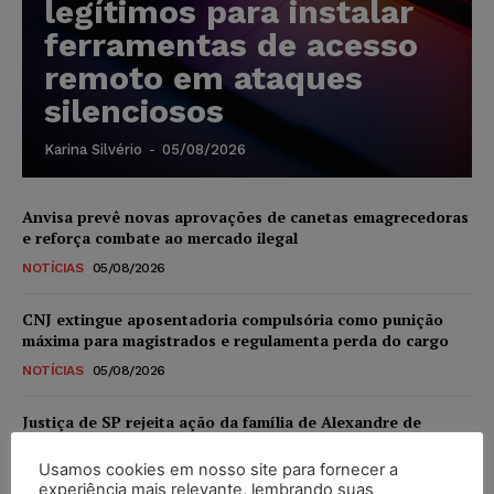
legítimos para instalar
ferramentas de acesso
remoto em ataques
silenciosos
Karina Silvério
-
05/08/2026
Anvisa prevê novas aprovações de canetas emagrecedoras
e reforça combate ao mercado ilegal
NOTÍCIAS
05/08/2026
CNJ extingue aposentadoria compulsória como punição
máxima para magistrados e regulamenta perda do cargo
NOTÍCIAS
05/08/2026
Justiça de SP rejeita ação da família de Alexandre de
Moraes contra senador Alessandro Vieira
Usamos cookies em nosso site para fornecer a
NOTÍCIAS
05/08/2026
experiência mais relevante, lembrando suas