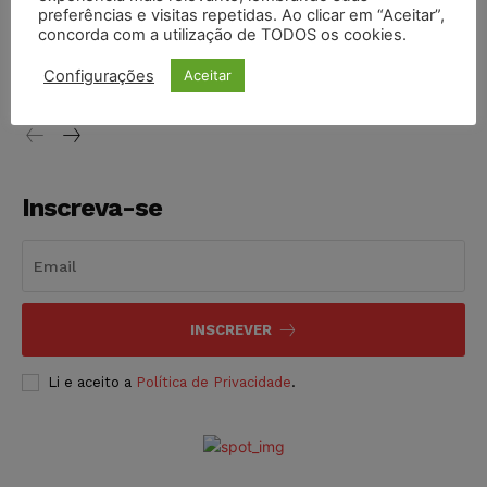
preferências e visitas repetidas. Ao clicar em “Aceitar”,
Conselho Nacional de Justiça determina afastamento da
concorda com a utilização de TODOS os cookies.
juíza Gabriela Hardt por dois anos
Configurações
Aceitar
NOTÍCIAS
05/08/2026
Inscreva-se
INSCREVER
Li e aceito a
Política de Privacidade
.