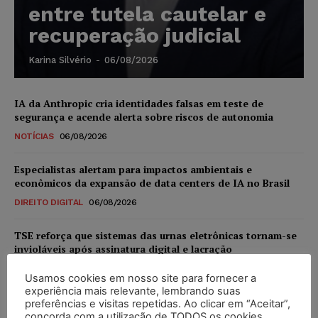
entre tutela cautelar e
recuperação judicial
Karina Silvério
-
06/08/2026
IA da Anthropic cria identidades falsas em teste de
segurança e acende alerta sobre riscos de autonomia
NOTÍCIAS
06/08/2026
Especialistas alertam para impactos ambientais e
econômicos da expansão de data centers de IA no Brasil
DIREITO DIGITAL
06/08/2026
TSE reforça que sistemas das urnas eletrônicas tornam-se
invioláveis após assinatura digital e lacração
NOTÍCIAS
06/08/2026
Usamos cookies em nosso site para fornecer a
experiência mais relevante, lembrando suas
STF inicia julgamento sobre constitucionalidade da
preferências e visitas repetidas. Ao clicar em “Aceitar”,
proibição dos jogos de azar no Brasil
concorda com a utilização de TODOS os cookies.