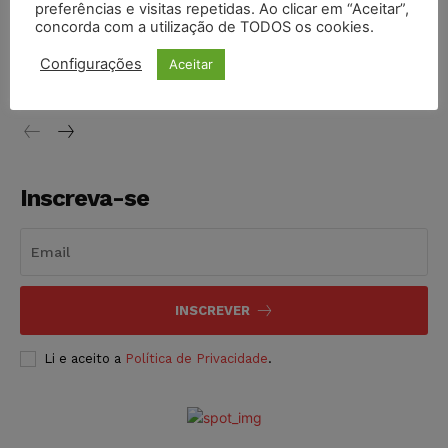
preferências e visitas repetidas. Ao clicar em “Aceitar”,
concorda com a utilização de TODOS os cookies.
STF inicia julgamento sobre constitucionalidade da
proibição dos jogos de azar no Brasil
Configurações
Aceitar
NOTÍCIAS
06/08/2026
Inscreva-se
INSCREVER
Li e aceito a
Política de Privacidade
.