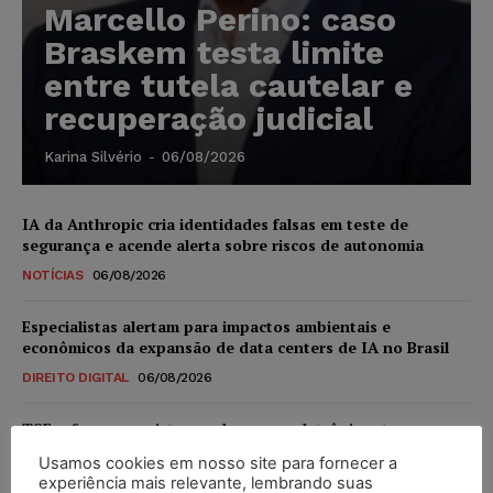
Marcello Perino: caso
Braskem testa limite
entre tutela cautelar e
recuperação judicial
Karina Silvério
-
06/08/2026
IA da Anthropic cria identidades falsas em teste de
segurança e acende alerta sobre riscos de autonomia
NOTÍCIAS
06/08/2026
Especialistas alertam para impactos ambientais e
econômicos da expansão de data centers de IA no Brasil
DIREITO DIGITAL
06/08/2026
TSE reforça que sistemas das urnas eletrônicas tornam-se
invioláveis após assinatura digital e lacração
Usamos cookies em nosso site para fornecer a
NOTÍCIAS
06/08/2026
experiência mais relevante, lembrando suas