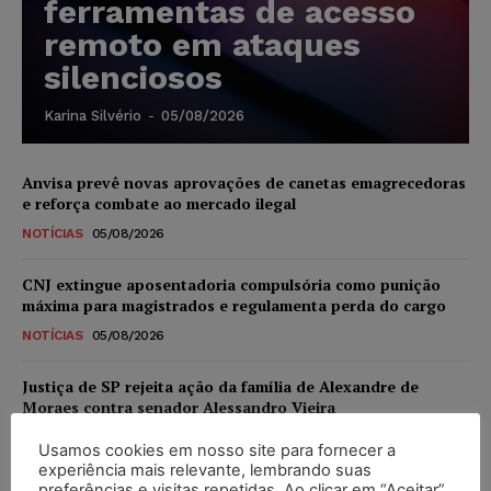
ferramentas de acesso
remoto em ataques
silenciosos
Karina Silvério
-
05/08/2026
Anvisa prevê novas aprovações de canetas emagrecedoras
e reforça combate ao mercado ilegal
NOTÍCIAS
05/08/2026
CNJ extingue aposentadoria compulsória como punição
máxima para magistrados e regulamenta perda do cargo
NOTÍCIAS
05/08/2026
Justiça de SP rejeita ação da família de Alexandre de
Moraes contra senador Alessandro Vieira
NOTÍCIAS
05/08/2026
Usamos cookies em nosso site para fornecer a
experiência mais relevante, lembrando suas
Conselho Nacional de Justiça determina afastamento da
preferências e visitas repetidas. Ao clicar em “Aceitar”,