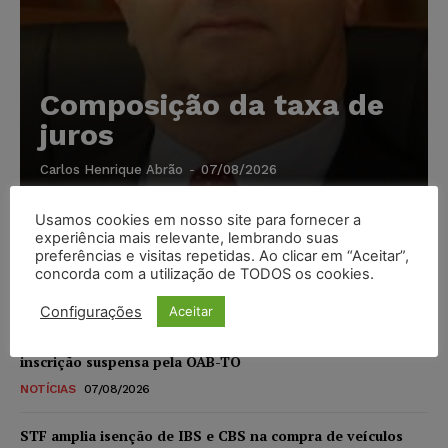
Composição da taxa de
juros
Carlos Henrique Abrão
-
07/08/2026
Usamos cookies em nosso site para fornecer a
Meta é alvo de denúncia após anúncios com conteúdo
experiência mais relevante, lembrando suas
sexual infantil gerado por IA circularem em suas
preferências e visitas repetidas. Ao clicar em “Aceitar”,
plataformas
concorda com a utilização de TODOS os cookies.
NOTÍCIAS
07/08/2026
Configurações
Aceitar
Advogado preso por suspeita de matar o filho tem
inscrição suspensa pela OAB-TO
NOTÍCIAS
07/08/2026
STF amplia isenção de IBS e CBS na compra de veículos