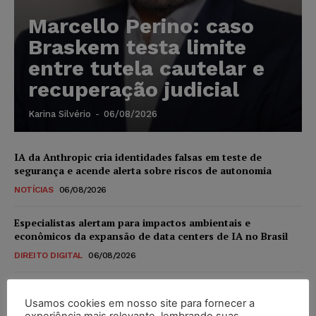
Marcello Perino: caso
Braskem testa limite
entre tutela cautelar e
recuperação judicial
Karina Silvério
-
06/08/2026
IA da Anthropic cria identidades falsas em teste de
segurança e acende alerta sobre riscos de autonomia
NOTÍCIAS
06/08/2026
Especialistas alertam para impactos ambientais e
econômicos da expansão de data centers de IA no Brasil
DIREITO DIGITAL
06/08/2026
TSE reforça que sistemas das urnas eletrônicas tornam-se
invioláveis após assinatura digital e lacração
Usamos cookies em nosso site para fornecer a