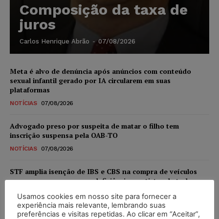
Composição da taxa de
juros
Carlos Henrique Abrão
-
07/08/2026
Meta é alvo de denúncia após anúncios com conteúdo
sexual infantil gerado por IA circularem em suas
plataformas
NOTÍCIAS
07/08/2026
Advogado preso por suspeita de matar o filho tem
inscrição suspensa pela OAB-TO
NOTÍCIAS
07/08/2026
STF amplia isenção de IBS e CBS na compra de veículos
novos para pessoas com deficiência e autistas de todos os
níveis
Usamos cookies em nosso site para fornecer a
DIREITO TRIBUTÁRIO
07/08/2026
experiência mais relevante, lembrando suas
preferências e visitas repetidas. Ao clicar em “Aceitar”,