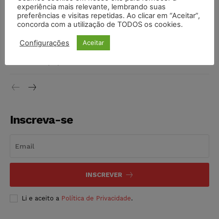
invioláveis após assinatura digital e lacração
experiência mais relevante, lembrando suas
preferências e visitas repetidas. Ao clicar em “Aceitar”,
NOTÍCIAS
06/08/2026
concorda com a utilização de TODOS os cookies.
STF inicia julgamento sobre constitucionalidade da
Configurações
Aceitar
proibição dos jogos de azar no Brasil
NOTÍCIAS
06/08/2026
Inscreva-se
INSCREVER
Li e aceito a
Política de Privacidade
.