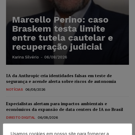
Marcello Perino: caso
Braskem testa limite
entre tutela cautelar e
recuperação judicial
Karina Silvério
-
06/08/2026
IA da Anthropic cria identidades falsas em teste de
segurança e acende alerta sobre riscos de autonomia
NOTÍCIAS
06/08/2026
Especialistas alertam para impactos ambientais e
econômicos da expansão de data centers de IA no Brasil
DIREITO DIGITAL
06/08/2026
TSE reforça que sistemas das urnas eletrônicas tornam-se
Usamos cookies em nosso site para fornecer a