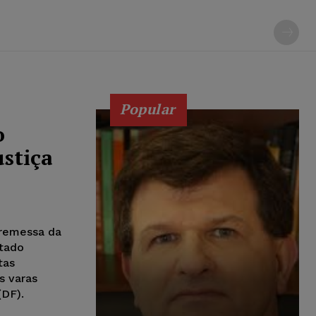
Popular
o
ustiça
 remessa da
tado
tas
s varas
(DF).