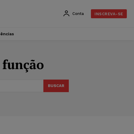
Conta
INSCREVA-SE
dências
e função
BUSCAR